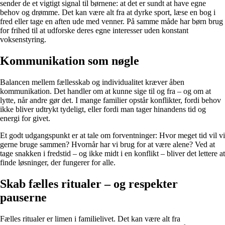
sender de et vigtigt signal til børnene: at det er sundt at have egne
behov og drømme. Det kan være alt fra at dyrke sport, læse en bog i
fred eller tage en aften ude med venner. På samme måde har børn brug
for frihed til at udforske deres egne interesser uden konstant
voksenstyring.
Kommunikation som nøgle
Balancen mellem fællesskab og individualitet kræver åben
kommunikation. Det handler om at kunne sige til og fra – og om at
lytte, når andre gør det. I mange familier opstår konflikter, fordi behov
ikke bliver udtrykt tydeligt, eller fordi man tager hinandens tid og
energi for givet.
Et godt udgangspunkt er at tale om forventninger: Hvor meget tid vil vi
gerne bruge sammen? Hvornår har vi brug for at være alene? Ved at
tage snakken i fredstid – og ikke midt i en konflikt – bliver det lettere at
finde løsninger, der fungerer for alle.
Skab fælles ritualer – og respekter
pauserne
Fælles ritualer er limen i familielivet. Det kan være alt fra