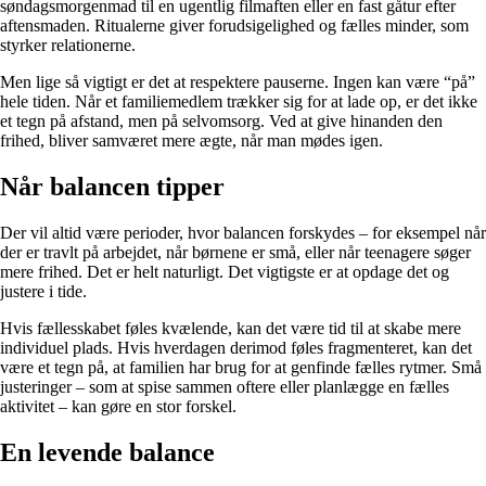
søndagsmorgenmad til en ugentlig filmaften eller en fast gåtur efter
aftensmaden. Ritualerne giver forudsigelighed og fælles minder, som
styrker relationerne.
Men lige så vigtigt er det at respektere pauserne. Ingen kan være “på”
hele tiden. Når et familiemedlem trækker sig for at lade op, er det ikke
et tegn på afstand, men på selvomsorg. Ved at give hinanden den
frihed, bliver samværet mere ægte, når man mødes igen.
Når balancen tipper
Der vil altid være perioder, hvor balancen forskydes – for eksempel når
der er travlt på arbejdet, når børnene er små, eller når teenagere søger
mere frihed. Det er helt naturligt. Det vigtigste er at opdage det og
justere i tide.
Hvis fællesskabet føles kvælende, kan det være tid til at skabe mere
individuel plads. Hvis hverdagen derimod føles fragmenteret, kan det
være et tegn på, at familien har brug for at genfinde fælles rytmer. Små
justeringer – som at spise sammen oftere eller planlægge en fælles
aktivitet – kan gøre en stor forskel.
En levende balance