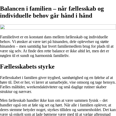
Balancen i familien – når fællesskab og
individuelle behov går hånd i hånd
Familielivet er en konstant dans mellem fællesskab og individuelle
behov. Vi ønsker at være tæt på hinanden, dele oplevelser og støtte
hinanden – men samtidig har hvert familiemedlem brug for plads til at
være sig selv. At finde den rette balance er ikke altid let, men det er
nøglen til et sundt og harmonisk familieliv.
Fællesskabets styrke
Fællesskabet i familien giver tryghed, samhørighed og en følelse af at
høre til. Det er her, vi lærer at samarbejde, vise omsorg og tage hensyn.
Fælles måltider, weekendaktiviteter og små daglige rutiner skaber
struktur og nærvær.
Men fællesskab handler ikke kun om at være sammen fysisk – det
handler også om at føle sig set og hørt. Når alle i familien oplever, at
deres stemme betyder noget, styrkes tilliden og sammenholdet. Det kan
være så enkelt som at lade børnene være med til at vælge aftensmad