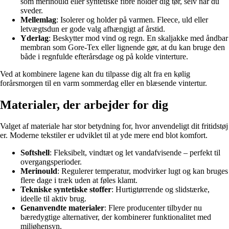
som merinould eller syntetiske fibre holder dig tør, selv når du
sveder.
Mellemlag
: Isolerer og holder på varmen. Fleece, uld eller
letvægtsdun er gode valg afhængigt af årstid.
Yderlag
: Beskytter mod vind og regn. En skaljakke med åndbar
membran som Gore-Tex eller lignende gør, at du kan bruge den
både i regnfulde efterårsdage og på kolde vinterture.
Ved at kombinere lagene kan du tilpasse dig alt fra en kølig
forårsmorgen til en varm sommerdag eller en blæsende vintertur.
Materialer, der arbejder for dig
Valget af materiale har stor betydning for, hvor anvendeligt dit fritidstøj
er. Moderne tekstiler er udviklet til at yde mere end blot komfort.
Softshell
: Fleksibelt, vindtæt og let vandafvisende – perfekt til
overgangsperioder.
Merinould
: Regulerer temperatur, modvirker lugt og kan bruges
flere dage i træk uden at føles klamt.
Tekniske syntetiske stoffer
: Hurtigtørrende og slidstærke,
ideelle til aktiv brug.
Genanvendte materialer
: Flere producenter tilbyder nu
bæredygtige alternativer, der kombinerer funktionalitet med
miljøhensyn.