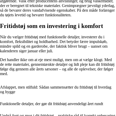
afgørende. Vask efter producentens anvisninger, og brug vaskemidler,
der er beregnet til tekniske materialer. Genimprægner jævnligt yderlag,
så de bevarer deres vandafvisende egenskaber. På den måde forlænger
du tøjets levetid og bevarer funktionaliteten.
Fritidstøj som en investering i komfort
Når du vælger fritidstøj med funktionelle detaljer, investerer du i
komfort, fleksibilitet og holdbarhed. Det betyder færre impulskøb,
mindre spild og en garderobe, der faktisk bliver brugt – uanset om
kalenderen siger januar eller juli.
Det handler ikke om at eje mest muligt, men om at vælge klogt. Med
de rette materialer, gennemtænkte detaljer og lidt pleje kan dit fritidstøj
følge dig gennem alle årets sæsoner – og alle de oplevelser, der følger
med.
Afslappet, men stilfuld: Sådan sammensætter du fritidstøj til hverdag
og hygge
Funktionelle detaljer, der gør dit fritidstøj anvendeligt året rundt
Undgå fugt og mug i dit fritidstøj – praktiske råd til korrekt opbevaring