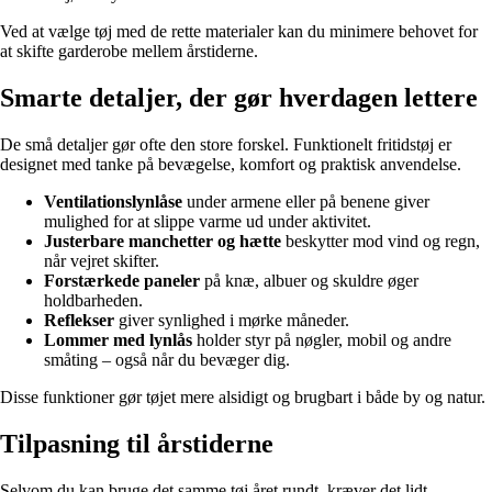
Ved at vælge tøj med de rette materialer kan du minimere behovet for
at skifte garderobe mellem årstiderne.
Smarte detaljer, der gør hverdagen lettere
De små detaljer gør ofte den store forskel. Funktionelt fritidstøj er
designet med tanke på bevægelse, komfort og praktisk anvendelse.
Ventilationslynlåse
under armene eller på benene giver
mulighed for at slippe varme ud under aktivitet.
Justerbare manchetter og hætte
beskytter mod vind og regn,
når vejret skifter.
Forstærkede paneler
på knæ, albuer og skuldre øger
holdbarheden.
Reflekser
giver synlighed i mørke måneder.
Lommer med lynlås
holder styr på nøgler, mobil og andre
småting – også når du bevæger dig.
Disse funktioner gør tøjet mere alsidigt og brugbart i både by og natur.
Tilpasning til årstiderne
Selvom du kan bruge det samme tøj året rundt, kræver det lidt