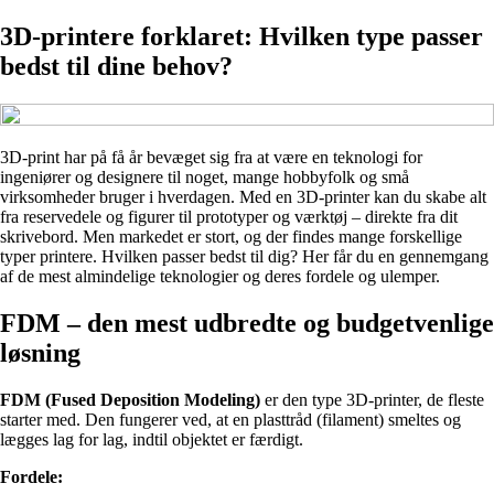
3D-printere forklaret: Hvilken type passer
bedst til dine behov?
3D-print har på få år bevæget sig fra at være en teknologi for
ingeniører og designere til noget, mange hobbyfolk og små
virksomheder bruger i hverdagen. Med en 3D-printer kan du skabe alt
fra reservedele og figurer til prototyper og værktøj – direkte fra dit
skrivebord. Men markedet er stort, og der findes mange forskellige
typer printere. Hvilken passer bedst til dig? Her får du en gennemgang
af de mest almindelige teknologier og deres fordele og ulemper.
FDM – den mest udbredte og budgetvenlige
løsning
FDM (Fused Deposition Modeling)
er den type 3D-printer, de fleste
starter med. Den fungerer ved, at en plasttråd (filament) smeltes og
lægges lag for lag, indtil objektet er færdigt.
Fordele: