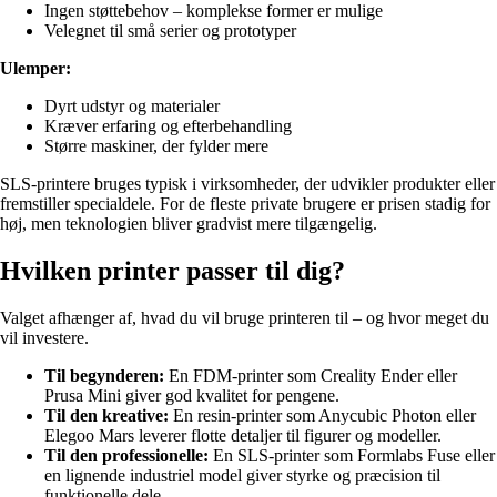
Ingen støttebehov – komplekse former er mulige
Velegnet til små serier og prototyper
Ulemper:
Dyrt udstyr og materialer
Kræver erfaring og efterbehandling
Større maskiner, der fylder mere
SLS-printere bruges typisk i virksomheder, der udvikler produkter eller
fremstiller specialdele. For de fleste private brugere er prisen stadig for
høj, men teknologien bliver gradvist mere tilgængelig.
Hvilken printer passer til dig?
Valget afhænger af, hvad du vil bruge printeren til – og hvor meget du
vil investere.
Til begynderen:
En FDM-printer som Creality Ender eller
Prusa Mini giver god kvalitet for pengene.
Til den kreative:
En resin-printer som Anycubic Photon eller
Elegoo Mars leverer flotte detaljer til figurer og modeller.
Til den professionelle:
En SLS-printer som Formlabs Fuse eller
en lignende industriel model giver styrke og præcision til
funktionelle dele.