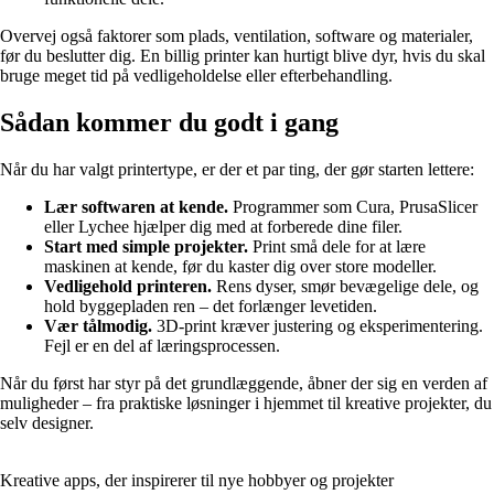
Overvej også faktorer som plads, ventilation, software og materialer,
før du beslutter dig. En billig printer kan hurtigt blive dyr, hvis du skal
bruge meget tid på vedligeholdelse eller efterbehandling.
Sådan kommer du godt i gang
Når du har valgt printertype, er der et par ting, der gør starten lettere:
Lær softwaren at kende.
Programmer som Cura, PrusaSlicer
eller Lychee hjælper dig med at forberede dine filer.
Start med simple projekter.
Print små dele for at lære
maskinen at kende, før du kaster dig over store modeller.
Vedligehold printeren.
Rens dyser, smør bevægelige dele, og
hold byggepladen ren – det forlænger levetiden.
Vær tålmodig.
3D-print kræver justering og eksperimentering.
Fejl er en del af læringsprocessen.
Når du først har styr på det grundlæggende, åbner der sig en verden af
muligheder – fra praktiske løsninger i hjemmet til kreative projekter, du
selv designer.
Kreative apps, der inspirerer til nye hobbyer og projekter