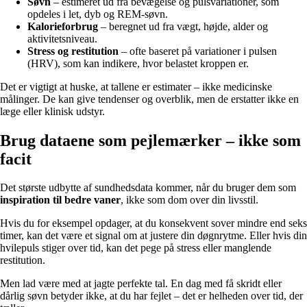
Søvn
– estimeret ud fra bevægelse og pulsvariationer, som
opdeles i let, dyb og REM-søvn.
Kalorieforbrug
– beregnet ud fra vægt, højde, alder og
aktivitetsniveau.
Stress og restitution
– ofte baseret på variationer i pulsen
(HRV), som kan indikere, hvor belastet kroppen er.
Det er vigtigt at huske, at tallene er estimater – ikke medicinske
målinger. De kan give tendenser og overblik, men de erstatter ikke en
læge eller klinisk udstyr.
Brug dataene som pejlemærker – ikke som
facit
Det største udbytte af sundhedsdata kommer, når du bruger dem som
inspiration til bedre vaner
, ikke som dom over din livsstil.
Hvis du for eksempel opdager, at du konsekvent sover mindre end seks
timer, kan det være et signal om at justere din døgnrytme. Eller hvis din
hvilepuls stiger over tid, kan det pege på stress eller manglende
restitution.
Men lad være med at jagte perfekte tal. En dag med få skridt eller
dårlig søvn betyder ikke, at du har fejlet – det er helheden over tid, der