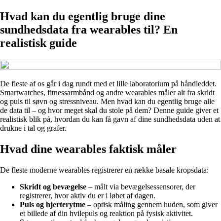
Hvad kan du egentlig bruge dine
sundhedsdata fra wearables til? En
realistisk guide
De fleste af os går i dag rundt med et lille laboratorium på håndleddet.
Smartwatches, fitnessarmbånd og andre wearables måler alt fra skridt
og puls til søvn og stressniveau. Men hvad kan du egentlig bruge alle
de data til – og hvor meget skal du stole på dem? Denne guide giver et
realistisk blik på, hvordan du kan få gavn af dine sundhedsdata uden at
drukne i tal og grafer.
Hvad dine wearables faktisk måler
De fleste moderne wearables registrerer en række basale kropsdata:
Skridt og bevægelse
– målt via bevægelsessensorer, der
registrerer, hvor aktiv du er i løbet af dagen.
Puls og hjerterytme
– optisk måling gennem huden, som giver
et billede af din hvilepuls og reaktion på fysisk aktivitet.