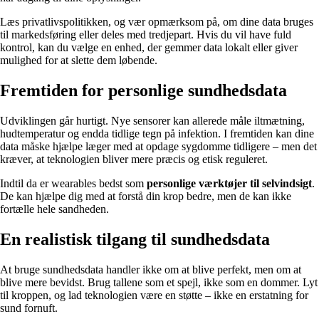
Læs privatlivspolitikken, og vær opmærksom på, om dine data bruges
til markedsføring eller deles med tredjepart. Hvis du vil have fuld
kontrol, kan du vælge en enhed, der gemmer data lokalt eller giver
mulighed for at slette dem løbende.
Fremtiden for personlige sundhedsdata
Udviklingen går hurtigt. Nye sensorer kan allerede måle iltmætning,
hudtemperatur og endda tidlige tegn på infektion. I fremtiden kan dine
data måske hjælpe læger med at opdage sygdomme tidligere – men det
kræver, at teknologien bliver mere præcis og etisk reguleret.
Indtil da er wearables bedst som
personlige værktøjer til selvindsigt
.
De kan hjælpe dig med at forstå din krop bedre, men de kan ikke
fortælle hele sandheden.
En realistisk tilgang til sundhedsdata
At bruge sundhedsdata handler ikke om at blive perfekt, men om at
blive mere bevidst. Brug tallene som et spejl, ikke som en dommer. Lyt
til kroppen, og lad teknologien være en støtte – ikke en erstatning for
sund fornuft.