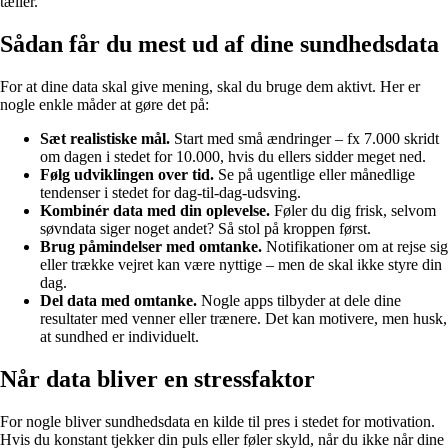
tæller.
Sådan får du mest ud af dine sundhedsdata
For at dine data skal give mening, skal du bruge dem aktivt. Her er
nogle enkle måder at gøre det på:
Sæt realistiske mål.
Start med små ændringer – fx 7.000 skridt
om dagen i stedet for 10.000, hvis du ellers sidder meget ned.
Følg udviklingen over tid.
Se på ugentlige eller månedlige
tendenser i stedet for dag-til-dag-udsving.
Kombinér data med din oplevelse.
Føler du dig frisk, selvom
søvndata siger noget andet? Så stol på kroppen først.
Brug påmindelser med omtanke.
Notifikationer om at rejse sig
eller trække vejret kan være nyttige – men de skal ikke styre din
dag.
Del data med omtanke.
Nogle apps tilbyder at dele dine
resultater med venner eller trænere. Det kan motivere, men husk,
at sundhed er individuelt.
Når data bliver en stressfaktor
For nogle bliver sundhedsdata en kilde til pres i stedet for motivation.
Hvis du konstant tjekker din puls eller føler skyld, når du ikke når dine